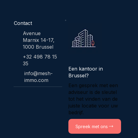
Contact
Avenue
Marnix 14-17,
1000 Brussel
+32 498 78 15
35
Een kantoor in
info@mesh-
Brussel?
immo.com
Een gesprek met een
adviseur is de sleutel
tot het vinden van de
juiste locatie voor uw
bedrijf.
Spreek met ons