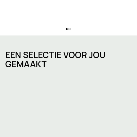
EEN SELECTIE VOOR JOU
GEMAAKT
De kantorenmarkt in La Hulpe:
huurprijzen, trends en kansen in 2026