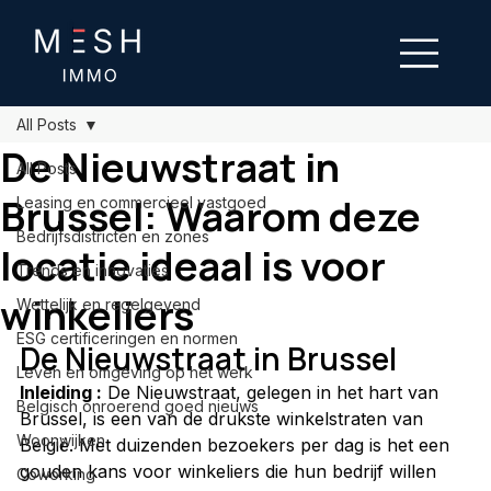
All Posts
De Nieuwstraat in
All Posts
Brussel: Waarom deze
Leasing en commercieel vastgoed
Bedrijfsdistricten en zones
locatie ideaal is voor
Trends en innovaties
winkeliers
Wettelijk en regelgevend
ESG certificeringen en normen
De Nieuwstraat in Brussel
Leven en omgeving op het werk
Inleiding :
 De Nieuwstraat, gelegen in het hart van 
Belgisch onroerend goed nieuws
Brussel, is een van de drukste winkelstraten van 
Woonwijken
België. Met duizenden bezoekers per dag is het een 
gouden kans voor winkeliers die hun bedrijf willen 
Coworking