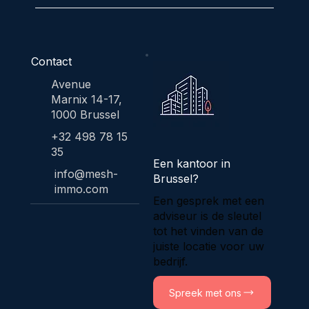
Contact
Avenue
Marnix 14-17,
1000 Brussel
+32 498 78 15
35
Een kantoor in
info@mesh-
Brussel?
immo.com
Een gesprek met een
adviseur is de sleutel
tot het vinden van de
juiste locatie voor uw
bedrijf.
Spreek met ons