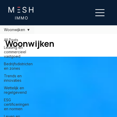
Woonwijken
All Posts
Woonwijken
Leasing en
commercieel
vastgoed
Bedrijfsdistricten
en zones
Trends en
innovaties
Wettelijk en
regelgevend
ESG
certificeringen
en normen
Leven en