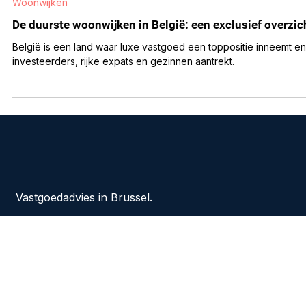
21 mrt 2025
2 minuten om te lezen
Woonwijken
De duurste woonwijken in België: een exclusief overzic
België is een land waar luxe vastgoed een toppositie inneemt en
investeerders, rijke expats en gezinnen aantrekt.
Vastgoedadvies in Brussel.
Wij helpen bedrijven bij het vinden en vastleggen
van de juiste kantoorruimte.
Client-focused.