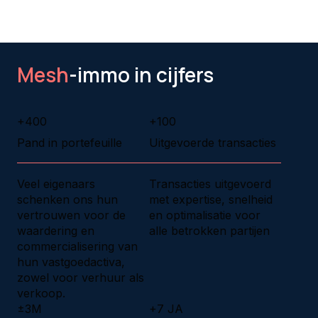
Mesh
-immo in cijfers
+400
+100
Pand in portefeuille
Uitgevoerde transacties
Veel eigenaars
Transacties uitgevoerd
schenken ons hun
met expertise, snelheid
vertrouwen voor de
en optimalisatie voor
waardering en
alle betrokken partijen
commercialisering van
hun vastgoedactiva,
zowel voor verhuur als
verkoop.
±3M
+7 JA