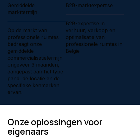
Gemiddelde
B2B-marktexpertise
markttermijn
B2B-expertise in
Op de markt van
verhuur, verkoop en
professionele ruimtes
optimalisatie van
bedraagt onze
professionele ruimtes in
gemiddelde
België
commercialisatietermijn
ongeveer 3 maanden,
aangepast aan het type
pand, de locatie en de
specifieke kenmerken
ervan.
Onze oplossingen voor
eigenaars