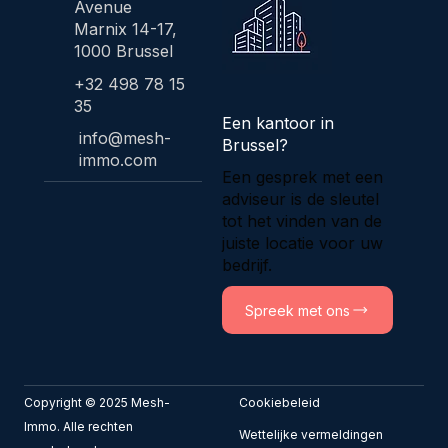
Avenue
Marnix 14-17,
1000 Brussel
+32 498 78 15
35
Een kantoor in
info@mesh-
Brussel?
immo.com
Een gesprek met een
adviseur is de sleutel
tot het vinden van de
juiste locatie voor uw
bedrijf.
Spreek met ons
Copyright © 2025 Mesh-
Cookiebeleid
Immo. Alle rechten
​Wettelijke vermeldingen