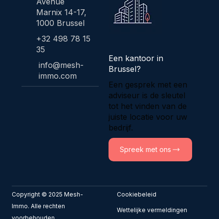
Avenue
Marnix 14-17,
1000 Brussel
+32 498 78 15
35
Een kantoor in
info@mesh-
Brussel?
immo.com
Een gesprek met een
adviseur is de sleutel
tot het vinden van de
juiste locatie voor uw
bedrijf.
Spreek met ons
Copyright © 2025 Mesh-
Cookiebeleid
Immo. Alle rechten
​Wettelijke vermeldingen
voorbehouden.