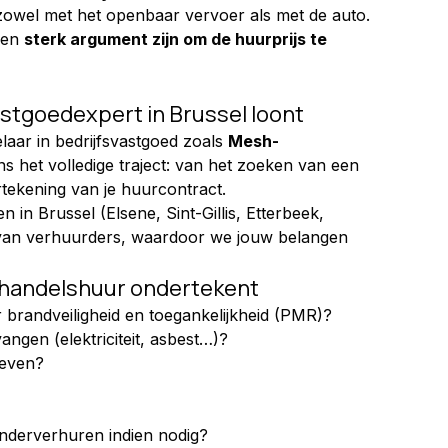
zowel met het openbaar vervoer als met de auto. 
een 
sterk argument zijn om de huurprijs te 
tgoedexpert in Brussel loont
ar in bedrijfsvastgoed zoals 
Mesh-
ns het volledige traject: van het zoeken van een 
tekening van je huurcontract.
in Brussel (Elsene, Sint-Gillis, Etterbeek, 
van verhuurders, waardoor we jouw belangen 
e handelshuur ondertekent
 brandveiligheid en toegankelijkheid (PMR)?
angen (elektriciteit, asbest…)?
reven?
nderverhuren indien nodig?