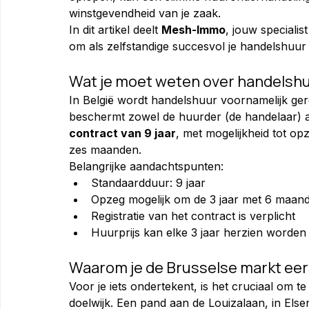
winstgevendheid van je zaak.
In dit artikel deelt 
Mesh-Immo
, jouw specialist
om als zelfstandige succesvol je handelshuur
Wat je moet weten over handelshu
In België wordt handelshuur voornamelijk ger
beschermt zowel de huurder (de handelaar) a
contract van 9 jaar
, met mogelijkheid tot op
zes maanden.
Belangrijke aandachtspunten:
Standaardduur: 9 jaar
Opzeg mogelijk om de 3 jaar met 6 maan
Registratie van het contract is verplicht
Huurprijs kan elke 3 jaar herzien worde
Waarom je de Brusselse markt ee
Voor je iets ondertekent, is het cruciaal om t
doelwijk. Een pand aan de Louizalaan, in Elsen