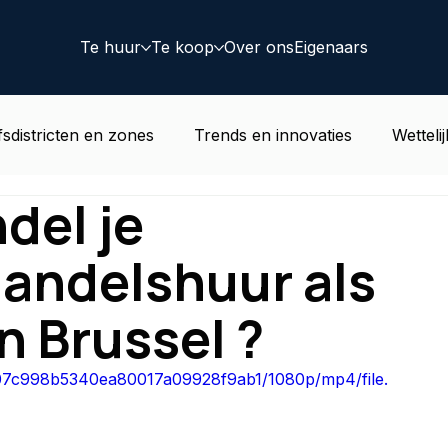
Te huur
Te koop
Over ons
Eigenaars
fsdistricten en zones
Trends en innovaties
Wetteli
del je
rend goed nieuws
Woonwijken
Coworking
Dea
handelshuur als
n Brussel ?
6607c998b5340ea80017a09928f9ab1/1080p/mp4/file.