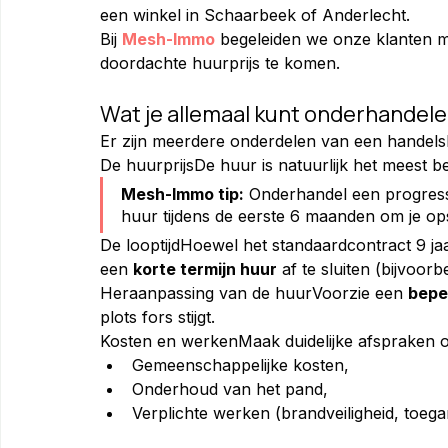
een winkel in Schaarbeek of Anderlecht.
Bij 
Mesh-Immo
 begeleiden we onze klanten m
doordachte huurprijs te komen.
Wat je allemaal kunt onderhandele
Er zijn meerdere onderdelen van een handels
De huurprijsDe huur is natuurlijk het meest b
Mesh-Immo tip:
 Onderhandel een progress
huur tijdens de eerste 6 maanden om je ops
De looptijdHoewel het standaardcontract 9 jaa
een 
korte termijn huur
 af te sluiten (bijvoor
Heraanpassing van de huurVoorzie een 
bepe
plots fors stijgt.
Kosten en werkenMaak duidelijke afspraken ov
Gemeenschappelijke kosten,
Onderhoud van het pand,
Verplichte werken (brandveiligheid, toegan