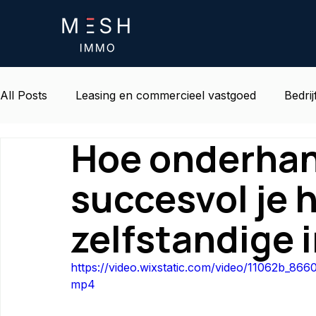
All Posts
Leasing en commercieel vastgoed
Bedrij
Hoe onderhan
Leven en omgeving op het werk
Belgisch onroe
succesvol je 
zelfstandige i
https://video.wixstatic.com/video/11062b_8
mp4