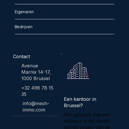
Eigenaren
Bedrijven
Contact
Avenue
Marnix 14-17,
1000 Brussel
+32 498 78 15
35
Een kantoor in
info@mesh-
Brussel?
immo.com
Een gesprek met een
adviseur is de sleutel
tot het vinden van de