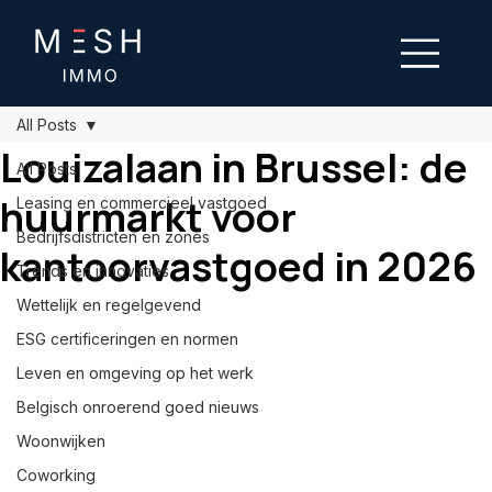
All Posts
Louizalaan in Brussel: de
All Posts
huurmarkt voor
Leasing en commercieel vastgoed
Bedrijfsdistricten en zones
kantoorvastgoed in 2026
Trends en innovaties
Wettelijk en regelgevend
ESG certificeringen en normen
Leven en omgeving op het werk
Belgisch onroerend goed nieuws
Woonwijken
Coworking