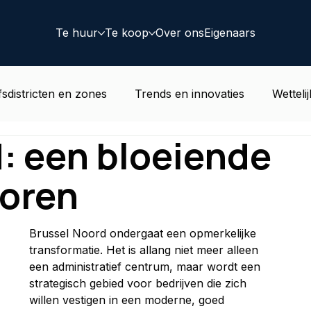
Te huur
Te koop
Over ons
Eigenaars
fsdistricten en zones
Trends en innovaties
Wetteli
: een bloeiende
rend goed nieuws
Woonwijken
Coworking
Dea
toren
Brussel Noord ondergaat een opmerkelijke 
transformatie. Het is allang niet meer alleen 
een administratief centrum, maar wordt een 
strategisch gebied voor bedrijven die zich 
willen vestigen in een moderne, goed 