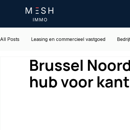
All Posts
Leasing en commercieel vastgoed
Bedrij
Brussel Noord
Leven en omgeving op het werk
Belgisch onroe
hub voor kan