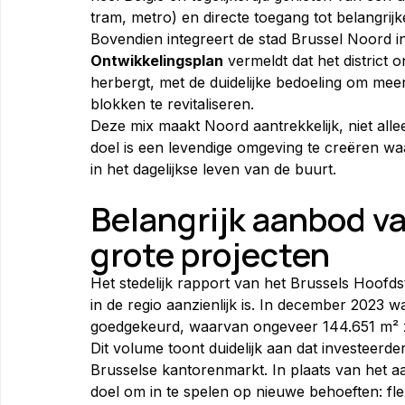
tram, metro) en directe toegang tot belangrij
Bovendien integreert de stad Brussel Noord in
Ontwikkelingsplan
 vermeldt dat het distric
herbergt, met de duidelijke bedoeling om meer 
blokken te revitaliseren.
Deze mix maakt Noord aantrekkelijk, niet all
doel is een levendige omgeving te creëren waa
in het dagelijkse leven van de buurt.
Belangrijk aanbod v
grote projecten
Het stedelijk rapport van het Brussels Hoofd
in de regio aanzienlijk is. In december 2023
goedgekeurd, waarvan ongeveer 144.651 m² z
Dit volume toont duidelijk aan dat investeerd
Brusselse kantorenmarkt. In plaats van het a
doel om in te spelen op nieuwe behoeften: fl