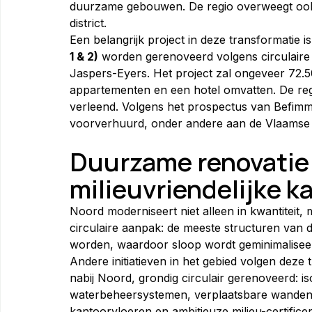
duurzame gebouwen. De regio overweegt ook 
district.
Een belangrijk project in deze transformatie is
1 & 2)
 worden gerenoveerd volgens circulaire
Jaspers-Eyers. Het project zal ongeveer 72.
appartementen en een hotel omvatten. De reg
verleend. Volgens het prospectus van Befimmo
voorverhuurd, onder andere aan de Vlaamse 
Duurzame renovatie:
milieuvriendelijke k
Noord moderniseert niet alleen in kwantiteit, 
circulaire aanpak: de meeste structuren van
worden, waardoor sloop wordt geminimalisee
Andere initiatieven in het gebied volgen deze 
nabij Noord, grondig circulair gerenoveerd: 
waterbeheersystemen, verplaatsbare wanden en 
kantoorvloeren en ambitieuze milieu-certificer