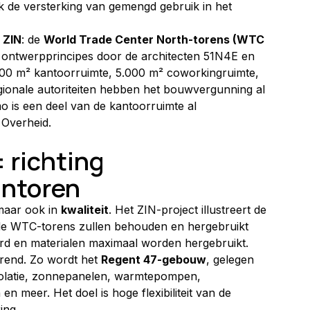
de versterking van gemengd gebruik in het 
 
ZIN
: de 
World Trade Center North-torens (WTC 
 ontwerpprincipes door de architecten 51N4E en 
500 m² kantoorruimte, 5.000 m² coworkingruimte, 
ionale autoriteiten hebben het bouwvergunning al 
 is een deel van de kantoorruimte al 
Overheid.
 richting 
antoren
maar ook in 
kwaliteit
. Het ZIN-project illustreert de 
 de WTC-torens zullen behouden en hergebruikt 
rd en materialen maximaal worden hergebruikt.
trend. Zo wordt het 
Regent 47-gebouw
, gelegen 
isolatie, zonnepanelen, warmtepompen, 
meer. Het doel is hoge flexibiliteit van de 
ing.