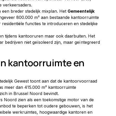
ke verkeersaders.
 een breder stedelijk mixplan. Het 
Gemeentelijk 
t ongeveer 800.000 m² aan bestaande kantoorruimte 
residentiële functies te introduceren en stedelijke 
een tijdens kantooruren maar ook daarbuiten. Het 
r bedrijven niet geïsoleerd zijn, maar geïntegreerd 
an kantoorruimte en 
stedelijk Gewest toont aan dat de kantoorvoorraad 
 was meer dan 415.000 m² kantoorruimte 
ich in Brussel Noord bevindt.
ers Noord zien als een toekomstige motor van de 
anbod te beperken tot oudere gebouwen, is het 
exibele werkruimtes, hoogwaardige kantoren en 