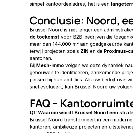
simpel kantoordeeladres, het is een 
langeter
Conclusie: Noord, e
Brussel Noord is niet langer een administratie
de toekomst
 voor B2B-bedrijven die toegank
meer dan 144.000 m² aan goedgekeurde kantoo
terwijl projecten zoals 
ZIN
 en de 
Proximus-c
aantonen.
Bij 
Mesh-immo
 volgen we deze dynamiek nau
gebouwen te identificeren, aankomende projec
passen bij hun ambities. Als uw bedrijf overwee
snel evolueert, kan Brussel Noord uw volgende
FAQ – Kantoorruimt
Q1: Waarom wordt Brussel Noord een strate
Brussel Noord transformeert in een modern
kantoren, ambitieuze projecten en uitstekend