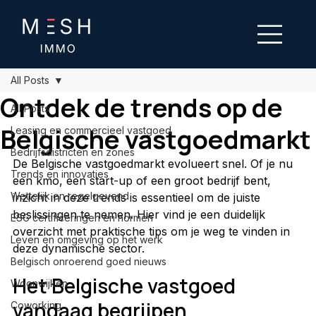
All Posts
Ontdek de trends op de
All Posts
Belgische vastgoedmarkt
Leasing en commercieel vastgoed
Bedrijfsdistricten en zones
De Belgische vastgoedmarkt evolueert snel. Of je nu 
Trends en innovaties
een kmo, een start-up of een groot bedrijf bent, 
Wettelijk en regelgevend
inzicht in deze trends is essentieel om de juiste 
beslissingen te nemen. Hier vind je een duidelijk 
ESG certificeringen en normen
overzicht met praktische tips om je weg te vinden in 
Leven en omgeving op het werk
deze dynamische sector.
Belgisch onroerend goed nieuws
Het Belgische vastgoed 
Woonwijken
vandaag begrijpen
Coworking