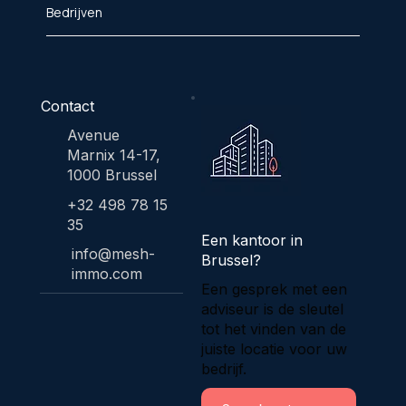
Bedrijven
Contact
Avenue
Marnix 14-17,
1000 Brussel
+32 498 78 15
35
Een kantoor in
info@mesh-
Brussel?
immo.com
Een gesprek met een
adviseur is de sleutel
tot het vinden van de
juiste locatie voor uw
bedrijf.