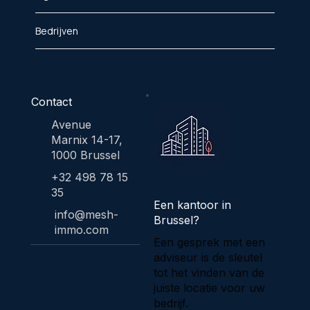
Bedrijven
Contact
Avenue
Marnix 14-17,
1000 Brussel
+32 498 78 15
35
Een kantoor in
info@mesh-
Brussel?
immo.com
Een gesprek met een
adviseur is de sleutel
tot het vinden van de
juiste locatie voor uw
bedrijf.