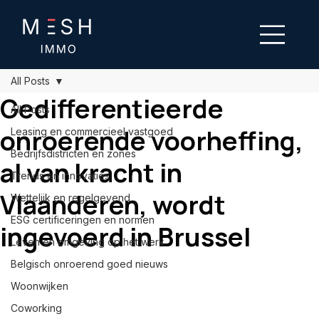
All Posts
Gedifferentieerde
All Posts
onroerende voorheffing,
Leasing en commercieel vastgoed
Bedrijfsdistricten en zones
al van kracht in
Trends en innovaties
Vlaanderen, wordt
Wettelijk en regelgevend
ESG certificeringen en normen
ingevoerd in Brussel
Leven en omgeving op het werk
Belgisch onroerend goed nieuws
Woonwijken
Coworking