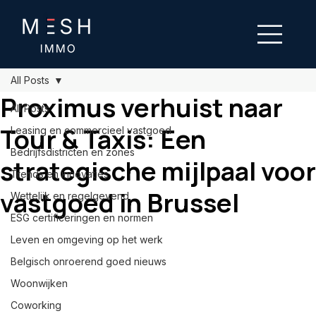
All Posts
Proximus verhuist naar
All Posts
Tour & Taxis: Een
Leasing en commercieel vastgoed
Bedrijfsdistricten en zones
strategische mijlpaal voor
Trends en innovaties
vastgoed in Brussel
Wettelijk en regelgevend
ESG certificeringen en normen
Leven en omgeving op het werk
Belgisch onroerend goed nieuws
Woonwijken
Coworking