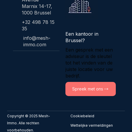
Marnix 14-17,
1000 Brussel
+32 498 78 15
35
Een kantoor in
info@mesh-
Brussel?
immo.com
Een gesprek met een
adviseur is de sleutel
tot het vinden van de
juiste locatie voor uw
bedrijf.
Spreek met ons
Copyright © 2025 Mesh-
Cookiebeleid
Immo. Alle rechten
​Wettelijke vermeldingen
voorbehouden.