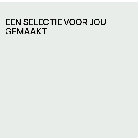
EEN SELECTIE VOOR JOU
GEMAAKT
Een bedrijf oprichten in Brussel:
stappen, timing en de keuze van de
juiste werkruimte