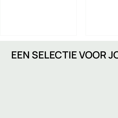
EEN SELECTIE VOOR 
Een bedrijf oprichten in
EPC NR-cert
Brussel: stappen, timing
Vlaanderen
en de keuze van de juiste
verplicht 
werkruimte
panden: wa
moeten we