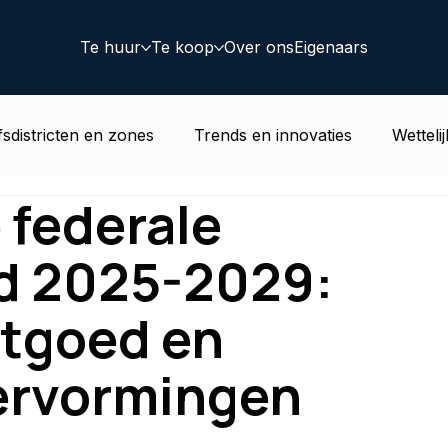
Te huur
Te koop
Over ons
Eigenaars
fsdistricten en zones
Trends en innovaties
Wetteli
 federale
rend goed nieuws
Woonwijken
Coworking
Dea
d 2025-2029:
stgoed en
hervormingen