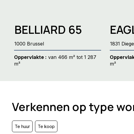
BELLIARD 65
EAG
1000 Brussel
1831 Dieg
Oppervlakte :
van 466 m² tot 1 287
Oppervlak
m²
m²
Verkennen op type wo
Te huur
Te koop