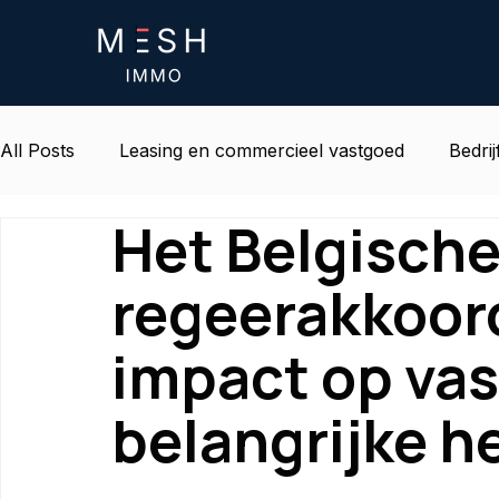
All Posts
Leasing en commercieel vastgoed
Bedrij
Het Belgische
Leven en omgeving op het werk
Belgisch onroe
regeerakkoor
impact op va
belangrijke 