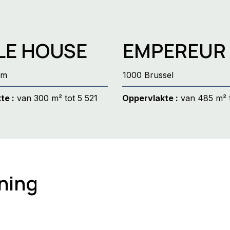
LE HOUSE
EMPEREUR
em
1000 Brussel
te :
van 300 m² tot 5 521
Oppervlakte :
van 485 m² 
ning