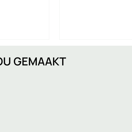
JOU GEMAAKT
ificering in
Huurcontract volgens h
 vanaf 2025
gemeen recht in België:
voor grote
flexibiliteit, verschillen 
t eigenaars
aandachtspunten
ten