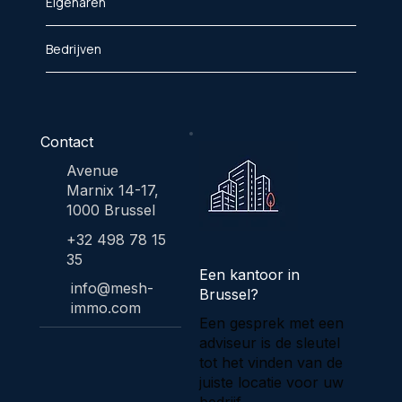
Eigenaren
Bedrijven
Contact
Avenue
Marnix 14-17,
1000 Brussel
+32 498 78 15
35
Een kantoor in
info@mesh-
Brussel?
immo.com
Een gesprek met een
adviseur is de sleutel
tot het vinden van de
juiste locatie voor uw