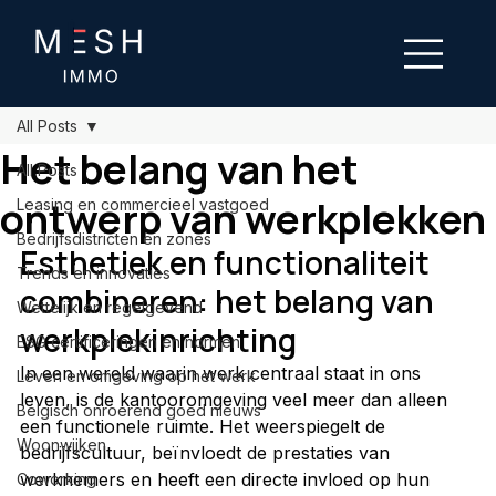
All Posts
Het belang van het
All Posts
ontwerp van werkplekken
Leasing en commercieel vastgoed
Bedrijfsdistricten en zones
Esthetiek en functionaliteit 
Trends en innovaties
combineren: het belang van 
Wettelijk en regelgevend
werkplekinrichting
ESG certificeringen en normen
In een wereld waarin werk centraal staat in ons 
Leven en omgeving op het werk
leven, is de kantooromgeving veel meer dan alleen 
Belgisch onroerend goed nieuws
een functionele ruimte. Het weerspiegelt de 
Woonwijken
bedrijfscultuur, beïnvloedt de prestaties van 
werknemers en heeft een directe invloed op hun 
Coworking