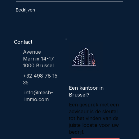
Bedrijven
Contact
Avenue
Marnix 14-17,
1000 Brussel
+32 498 78 15
35
Een kantoor in
info@mesh-
Brussel?
immo.com
Een gesprek met een
adviseur is de sleutel
tot het vinden van de
juiste locatie voor uw
bedrijf.