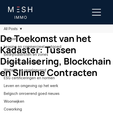
All Posts
De Toekomst van het
All Posts
Kadaster: Tussen
Leasing en commercieel vastgoed
Bedrijfsdistricten en zones
Digitalisering, Blockchain
Trends en innovaties
en Slimme Contracten
Wettelijk en regelgevend
ESG certificeringen en normen
Leven en omgeving op het werk
Belgisch onroerend goed nieuws
Woonwijken
Coworking