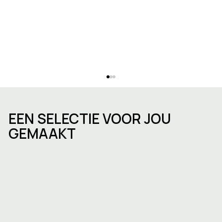
EEN SELECTIE VOOR JOU
GEMAAKT
Commercieel vastgoed in België in
2025: trends, uitdagingen en kansen