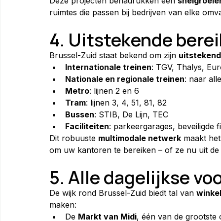
Deze projecten benadrukken een 
snelgroeie
ruimtes die passen bij bedrijven van elke omv
4. Uitstekende bere
Brussel-Zuid staat bekend om zijn 
uitstekend
Internationale treinen
: TGV, Thalys, Eur
Nationale en regionale treinen
: naar al
Metro
: lijnen 2 en 6
Tram
: lijnen 3, 4, 51, 81, 82
Bussen
: STIB, De Lijn, TEC
Faciliteiten
: parkeergarages, beveiligde 
Dit robuuste 
multimodale netwerk
 maakt het
om uw kantoren te bereiken – of ze nu uit d
5. Alle dagelijkse vo
De wijk rond Brussel-Zuid biedt tal van 
winkel
maken:
De 
Markt van Midi
, één van de grootste