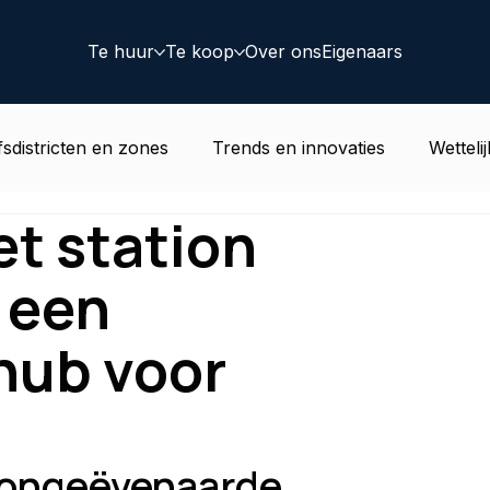
Te huur
Te koop
Over ons
Eigenaars
fsdistricten en zones
Trends en innovaties
Wetteli
et station
rend goed nieuws
Woonwijken
Coworking
Dea
 een
hub voor
n ongeëvenaarde 