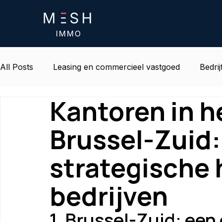
All Posts
Leasing en commercieel vastgoed
Bedrij
Kantoren in h
Leven en omgeving op het werk
Belgisch onroe
Brussel-Zuid:
strategische 
bedrijven
1. Brussel-Zuid: ee