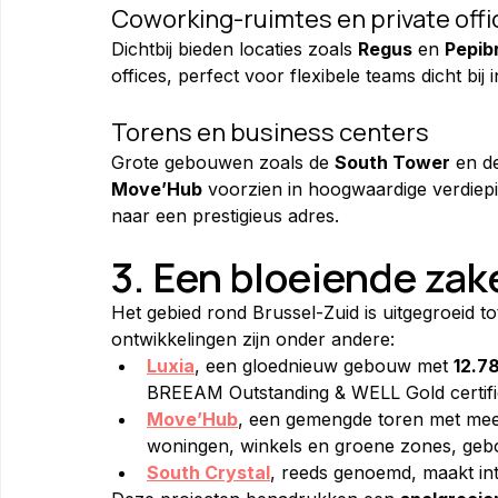
Coworking-ruimtes en private offi
Dichtbij bieden locaties zoals 
Regus
 en 
Pepib
offices, perfect voor flexibele teams dicht bij 
Torens en business centers
Grote gebouwen zoals de 
South Tower
 en d
Move’Hub
 voorzien in hoogwaardige verdiepin
naar een prestigieus adres.
3. Een bloeiende zak
Het gebied rond Brussel-Zuid is uitgegroeid to
ontwikkelingen zijn onder andere:
Luxia
, een gloednieuw gebouw met 
12.7
BREEAM Outstanding & WELL Gold certifi
Move’Hub
, een gemengde toren met mee
woningen, winkels en groene zones, geb
South Crystal
, reeds genoemd, maakt inte