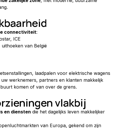
nde zakelijke zone
, met moderne, duurzame 
ang.
ikbaarheid
e connectiviteit
:
ostar, ICE
le uithoeken van België
fietsenstallingen, laadpalen voor elektrische wagens
 uw werknemers, partners en klanten makkelijk 
e buurt komen of van over de grens.
orzieningen vlakbij
s en diensten
 die het dagelijks leven makkelijker 
 openluchtmarkten van Europa, gekend om zijn 