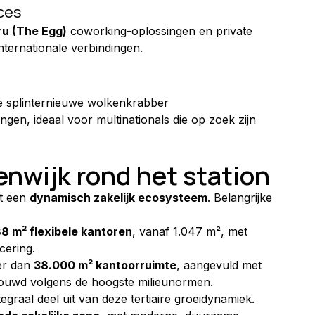
ces
ru (The Egg)
 coworking-oplossingen en private 
internationale verbindingen.
e splinternieuwe wolkenkrabber 
gen, ideaal voor multinationals die op zoek zijn 
enwijk rond het station
t een 
dynamisch zakelijk ecosysteem
. Belangrijke 
88 m² flexibele kantoren
, vanaf 1.047 m², met 
cering.
r dan 
38.000 m² kantoorruimte
, aangevuld met 
ouwd volgens de hoogste milieunormen.
graal deel uit van deze tertiaire groeidynamiek.