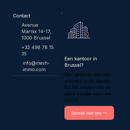
Contact
Avenue
Marnix 14-17,
1000 Brussel
+32 498 78 15
35
Een kantoor in
info@mesh-
Brussel?
immo.com
Een gesprek met een
adviseur is de sleutel
tot het vinden van de
juiste locatie voor uw
bedrijf.
Spreek met ons