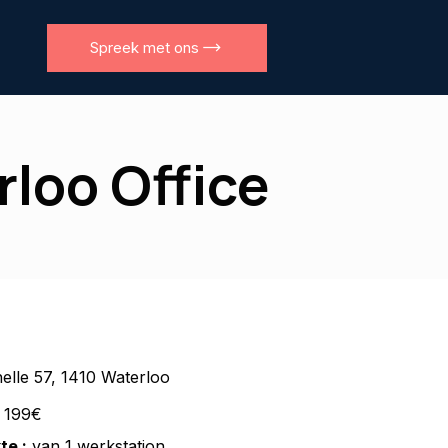
Spreek met ons
rloo Office
elle 57, 1410 Waterloo
 199€
te :
van 1 werkstation