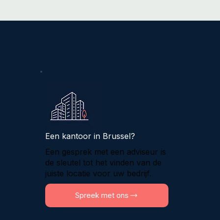
Een kantoor in Brussel?
Een gesprek met een adviseur is
de sleutel tot het vinden van de
juiste locatie voor uw bedrijf.
Spreek met ons