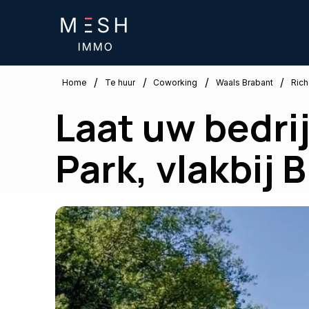
/
/
/
/
Waals Brabant
Home
Te huur
Coworking
Rich
Laat uw bedrij
Park, vlakbij 