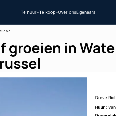
Te huur
Te koop
Over ons
Eigenaars
elle 57
f groeien in Wate
Brussel
Drève Rich
Huur
: van
Oppervlak