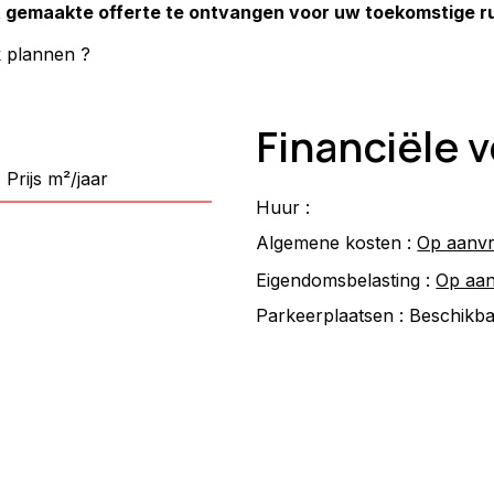
 gemaakte offerte te ontvangen voor uw toekomstige rui
k plannen ?
Financiële
Prijs m²/jaar
Huur :
Algemene kosten :
Op aanv
Eigendomsbelasting :
Op aa
Parkeerplaatsen :
Beschikb