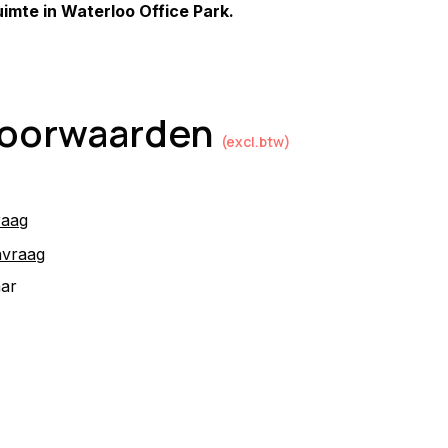
mte in Waterloo Office Park.
 voorwaarden
(excl.btw)
raag
nvraag
aar