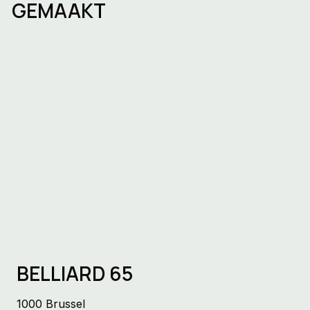
GEMAAKT
Een bedrijf oprichten in Brussel:
stappen, timing en de keuze van de
juiste werkruimte
BELLIARD 65
1000 Brussel