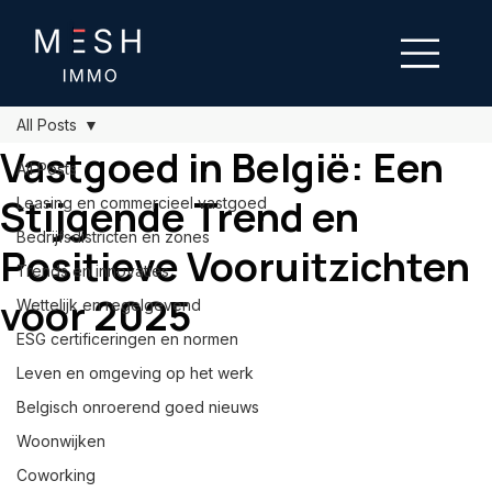
All Posts
Vastgoed in België: Een
All Posts
Stijgende Trend en
Leasing en commercieel vastgoed
Bedrijfsdistricten en zones
Positieve Vooruitzichten
Trends en innovaties
voor 2025
Wettelijk en regelgevend
ESG certificeringen en normen
Leven en omgeving op het werk
Belgisch onroerend goed nieuws
Woonwijken
Coworking