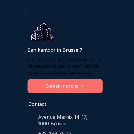
Een kantoor in Brussel?
Een gesprek met een adviseur is
de sleutel tot het vinden van de
juiste locatie voor uw bedrijf.
Spreek met ons
Contact
Avenue Marnix 14-17,
1000 Brussel
+32 498 78 15