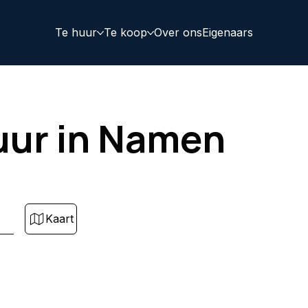
Te huur
Te koop
Over ons
Eigenaars
uur in Namen
Kaart