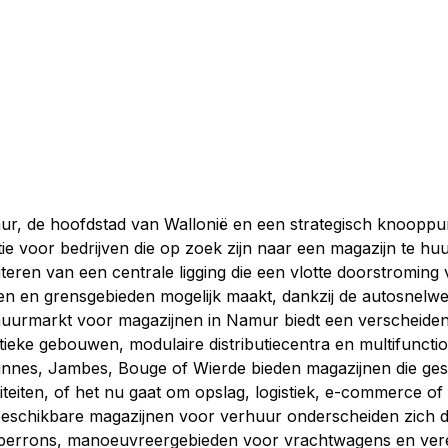
r, de hoofdstad van Wallonië en een strategisch knooppunt
tie voor bedrijven die op zoek zijn naar een magazijn te h
iteren van een centrale ligging die een vlotte doorstroming
en en grensgebieden mogelijk maakt, dankzij de autosnelweg
uurmarkt voor magazijnen in Namur biedt een verscheidenh
stieke gebouwen, modulaire distributiecentra en multifuncti
innes, Jambes, Bouge of Wierde bieden magazijnen die gesch
viteiten, of het nu gaat om opslag, logistiek, e-commerce of 
eschikbare magazijnen voor verhuur onderscheiden zich doo
perrons, manoeuvreergebieden voor vrachtwagens en vere