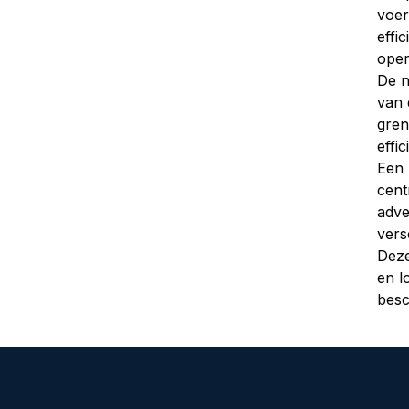
voer
effi
oper
De n
van 
gren
effi
Een 
cent
adve
vers
Dez
en l
besc