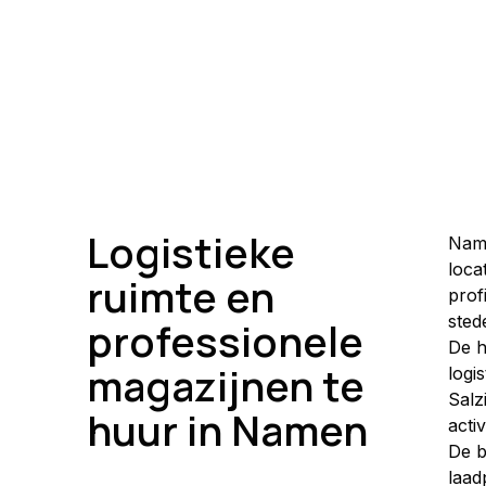
Logistieke
Namu
loca
ruimte en
prof
sted
professionele
De h
magazijnen te
logi
Salz
huur in Namen
acti
De b
laad