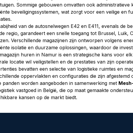
tuigen. Sommige gebouwen omvatten ook administratieve ka
ciënte beveiligingssystemen, wat zorgt voor een veilige en f
aties.
abijheid van de autosnelwegen E42 en E411, evenals de bel
de regio, garandeert een snelle toegang tot Brussel, Luik,
zen. Verschillende magazijnen zijn ontworpen volgens ener
ciënte isolatie en duurzame oplossingen, waardoor de inves
magazijn huren in Namur is een strategische kans voor elk bed
rale locatie wil veiligstellen en de prestaties van zijn oper
rtenties bevatten een selectie van logistieke ruimtes en mag
chillende oppervlakten en configuraties die zijn afgestemd 
e panden worden aangeboden in samenwerking met 
Mesh
ogistiek vastgoed in België, die op maat gemaakte ondersteu
hikbare kansen op de markt biedt.