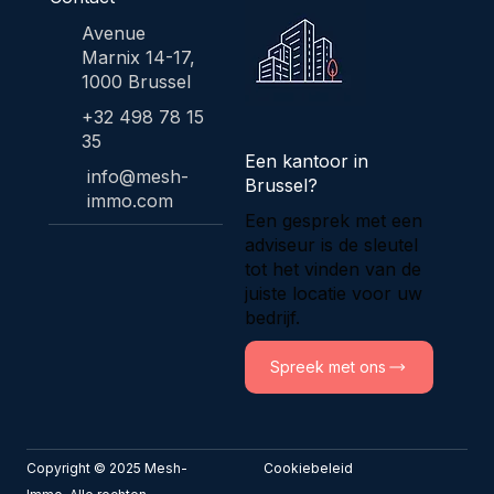
Avenue
Marnix 14-17,
1000 Brussel
+32 498 78 15
35
Een kantoor in
info@mesh-
Brussel?
immo.com
Een gesprek met een
adviseur is de sleutel
tot het vinden van de
juiste locatie voor uw
bedrijf.
Spreek met ons
Copyright © 2025 Mesh-
Cookiebeleid