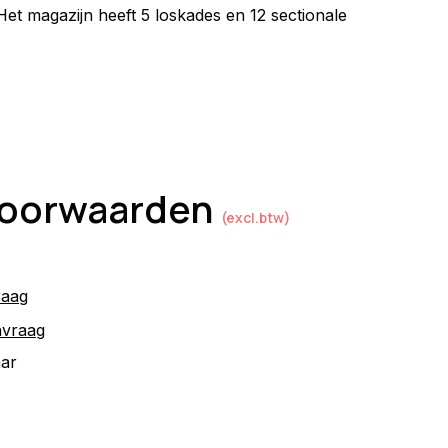
 Het magazijn heeft 5 loskades en 12 sectionale 
 voorwaarden
(excl.btw)
raag
nvraag
aar