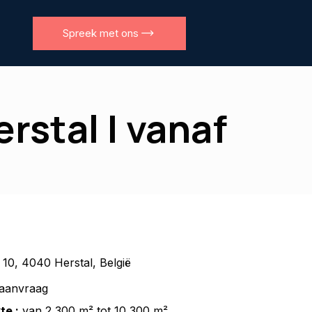
Spreek met ons
rstal | vanaf
t 10, 4040 Herstal, België
aanvraag
te :
van 2 300 m² tot 10 300 m²