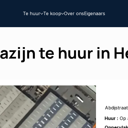
Te huur
Te koop
Over ons
Eigenaars
zijn te huur in He
Abdijstraa
Huur :
Op 
Oppervlak