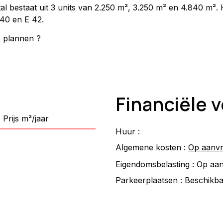
stal bestaat uit 3 units van 2.250 m², 3.250 m² en 4.840 m².
E40 en E 42.
k plannen ?
Financiële
Prijs m²/jaar
Huur :
Algemene kosten :
Op aanv
Eigendomsbelasting :
Op aa
Parkeerplaatsen :
Beschikb