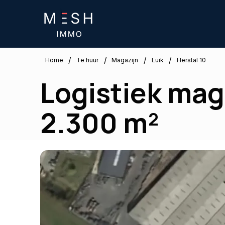
/
/
/
/
Luik
Home
Te huur
Magazijn
Herstal 10
Logistiek maga
2.300 m²