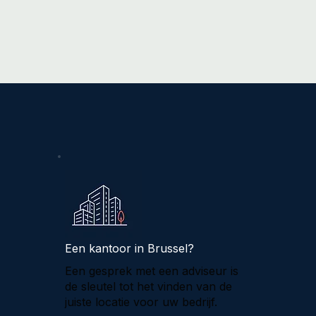
Een kantoor in Brussel?
Een gesprek met een adviseur is
de sleutel tot het vinden van de
juiste locatie voor uw bedrijf.