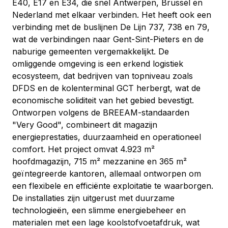
E40, E17 en E34, die snel Antwerpen, Brussel en 
Nederland met elkaar verbinden. Het heeft ook een 
verbinding met de buslijnen De Lijn 737, 738 en 79, 
wat de verbindingen naar Gent-Sint-Pieters en de 
naburige gemeenten vergemakkelijkt. De 
omliggende omgeving is een erkend logistiek 
ecosysteem, dat bedrijven van topniveau zoals 
DFDS en de kolenterminal GCT herbergt, wat de 
economische soliditeit van het gebied bevestigt.
Ontworpen volgens de BREEAM-standaarden 
"Very Good", combineert dit magazijn 
energieprestaties, duurzaamheid en operationeel 
comfort. Het project omvat 4.923 m² 
hoofdmagazijn, 715 m² mezzanine en 365 m² 
geïntegreerde kantoren, allemaal ontworpen om 
een flexibele en efficiënte exploitatie te waarborgen. 
De installaties zijn uitgerust met duurzame 
technologieën, een slimme energiebeheer en 
materialen met een lage koolstofvoetafdruk, wat 