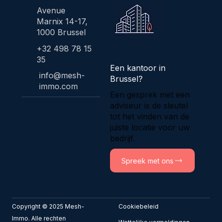
Avenue
Marnix 14-17,
1000 Brussel
+32 498 78 15
35
Een kantoor in
info@mesh-
Brussel?
immo.com
Een gesprek met een
adviseur is de sleutel
tot het vinden van de
juiste locatie voor uw
bedrijf.
Spreek met ons
Copyright © 2025 Mesh-
Cookiebeleid
Immo. Alle rechten