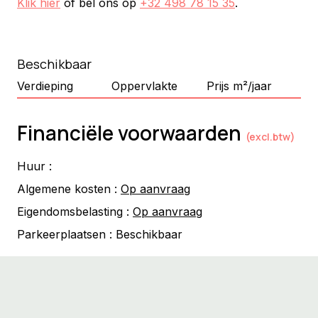
Klik hier
of bel ons op
+32 498 78 15 35
.
Beschikbaar
Verdieping
Oppervlakte
Prijs m²/jaar
Financiële voorwaarden
(excl.btw)
Huur :
Algemene kosten :
Op aanvraag
Eigendomsbelasting :
Op aanvraag
Parkeerplaatsen :
Beschikbaar