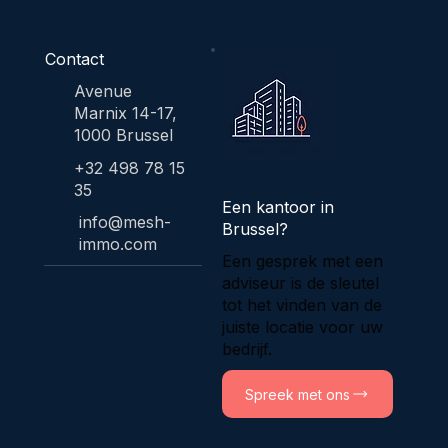
Contact
Avenue
Marnix 14-17,
1000 Brussel
+32 498 78 15
35
Een kantoor in
info@mesh-
Brussel?
immo.com
Een gesprek met een
adviseur is de sleutel
tot het vinden van de
juiste locatie voor uw
bedrijf.
Spreek met ons