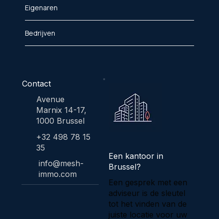
Eigenaren
Bedrijven
Contact
Avenue
Marnix 14-17,
1000 Brussel
+32 498 78 15
35
Een kantoor in
info@mesh-
Brussel?
immo.com
Een gesprek met een
adviseur is de sleutel
tot het vinden van de
juiste locatie voor uw