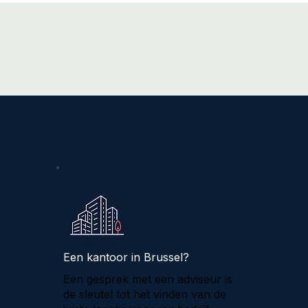
Een kantoor in Brussel?
Een gesprek met een adviseur is
de sleutel tot het vinden van de