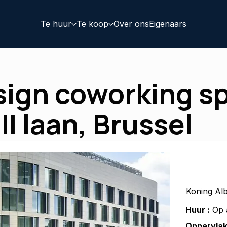
Te huur
Te koop
Over ons
Eigenaars
sign coworking s
II laan, Brussel
Koning Alb
Huur :
Op 
Oppervlak