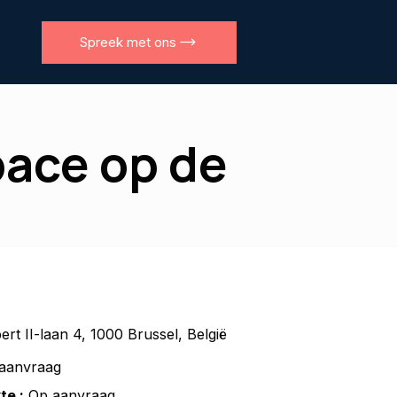
Spreek met ons
pace op de
ert II-laan 4, 1000 Brussel, België
aanvraag
te :
Op aanvraag