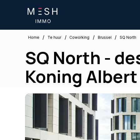
/
/
/
/
Brussel
Home
Te huur
Coworking
SQ North
SQ North - de
Koning Albert 