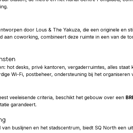
ing.
g, ontworpen door Lous & The Yakuza, die een originele en s
wijd aan coworking, combineert deze ruimte in een van de tor
ensten
sten: hot desks, privé kantoren, vergaderruimtes, alles staa
e Wi-Fi, postbeheer, ondersteuning bij het organiseren 
t veeleisende criteria, beschikt het gebouw over een 
BR
atie garandeert.
ing
al van buslijnen en het stadscentrum, biedt SQ North een uit