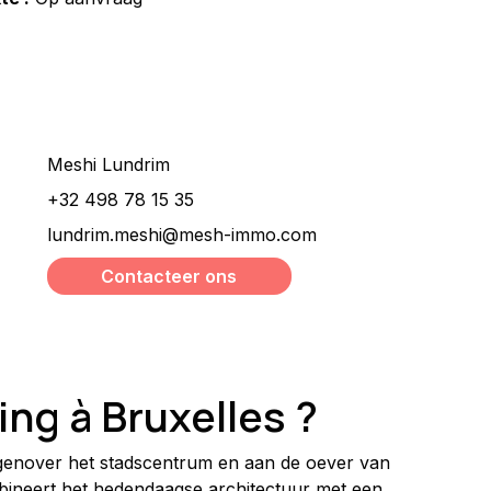
Wilt u meer informatie ?
Meshi Lundrim
+32 498 78 15 35
lundrim.meshi@mesh-immo.com
Contacteer ons
ng à Bruxelles ?
egenover het stadscentrum en aan de oever van 
bineert het hedendaagse architectuur met een 