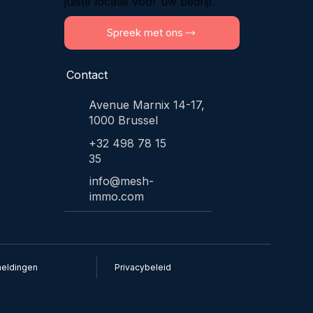
juiste locatie voor uw bedrijf.
Spreek met ons
Contact
Avenue Marnix 14-17,
1000 Brussel
+32 498 78 15
35
info@mesh-
immo.com
rmeldingen
​Privacybeleid