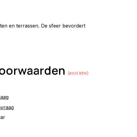
n en terrassen. De sfeer bevordert 
 voorwaarden
(excl.btw)
raag
nvraag
aar