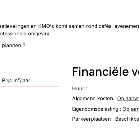
atievelingen en KMO's komt samen rond cafés, evenemente
rofessionele omgeving.
k plannen ?
Financiële
Prijs m²/jaar
Huur :
Algemene kosten :
Op aanv
Eigendomsbelasting :
Op aa
Parkeerplaatsen :
Beschikb