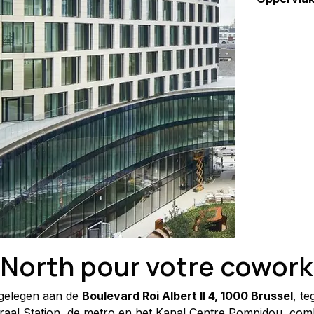
 North pour votre coworki
gelegen aan de 
Boulevard Roi Albert II 4, 1000 Brussel
, t
traal Station, de metro en het Kanal Centre Pompidou, com