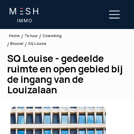
/
/
Te huur
Home
Coworking
Brussel
/
/
SQ Louise
SQ Louise - gedeelde
ruimte en open gebied bij
de ingang van de
Louizalaan