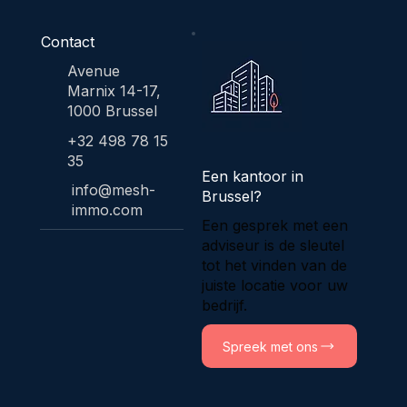
Contact
Avenue
Marnix 14-17,
1000 Brussel
+32 498 78 15
35
Een kantoor in
info@mesh-
Brussel?
immo.com
Een gesprek met een
adviseur is de sleutel
tot het vinden van de
juiste locatie voor uw
bedrijf.
Spreek met ons