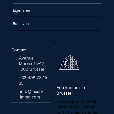
Eigenaren
Bedrijven
Contact
Avenue
Marnix 14-17,
1000 Brussel
+32 498 78 15
35
Een kantoor in
info@mesh-
Brussel?
immo.com
Een gesprek met een
adviseur is de sleutel
tot het vinden van de