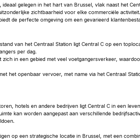
 ideaal gelegen in het hart van Brussel, vlak naast het Centr
zonderlijke zichtbaarheid voor elke commerciële activiteit.
n biedt de perfecte omgeving om een gevarieerd klantenbest
tand van het Centraal Station ligt Central C op een toplocat
angers per dag.
t zich in een gebied met veel voetgangersverkeer, waardoor
met het openbaar vervoer, met name via het Centraal Stati
ren, hotels en andere bedrijven ligt Central C in een levend
imte kan worden aangepast aan verschillende bedrijfsactivite
oldoen.
igen op een strategische locatie in Brussel, met een combin