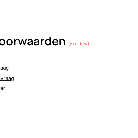
 voorwaarden
(excl.btw)
raag
nvraag
aar