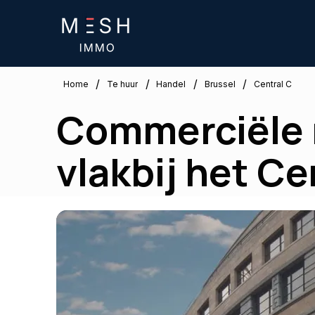
/
/
/
/
Brussel
Home
Te huur
Handel
Central C
Commerciële r
vlakbij het Ce