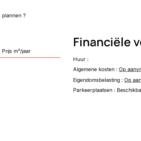
k plannen ?
Financiële
Prijs m²/jaar
Huur :
Algemene kosten :
Op aanv
Eigendomsbelasting :
Op aa
Parkeerplaatsen :
Beschikb