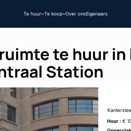
Te huur
Te koop
Over ons
Eigenaars
uimte te huur in 
ntraal Station
Kanterstee
Huur :
€ 10
Oppervlak