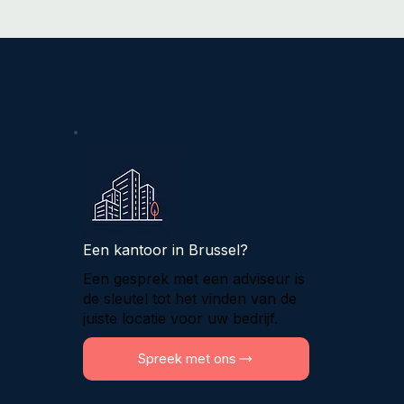
Een kantoor in Brussel?
Een gesprek met een adviseur is
de sleutel tot het vinden van de
juiste locatie voor uw bedrijf.
Spreek met ons