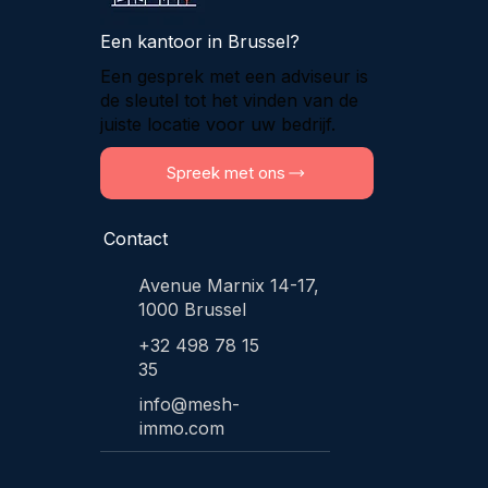
Een kantoor in Brussel?
Een gesprek met een adviseur is
de sleutel tot het vinden van de
juiste locatie voor uw bedrijf.
Spreek met ons
Contact
Avenue Marnix 14-17,
1000 Brussel
+32 498 78 15
35
info@mesh-
immo.com