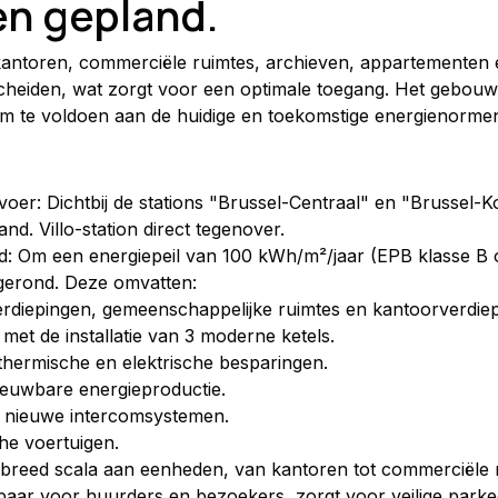
en gepland.
 kantoren, commerciële ruimtes, archieven, appartementen 
cheiden, wat zorgt voor een optimale toegang. Het gebouw,
om te voldoen aan de huidige en toekomstige energienorme
voer: Dichtbij de stations "Brussel-Centraal" en "Brussel-
nd. Villo-station direct tegenover.
: Om een energiepeil van 100 kWh/m²/jaar (EPB klasse B o
fgerond. Deze omvatten:
erdiepingen, gemeenschappelijke ruimtes en kantoorverdie
et de installatie van 3 moderne ketels.
 thermische en elektrische besparingen.
ieuwbare energieproductie.
van nieuwe intercomsystemen.
he voertuigen.
breed scala aan eenheden, van kantoren tot commerciële r
ar voor huurders en bezoekers, zorgt voor veilige parkee