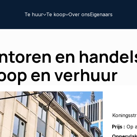
Te huur
Te koop
Over ons
Eigenaars
ntoren en handel
koop en verhuur
Koningsstr
Prijs :
Op a
Oppervlak