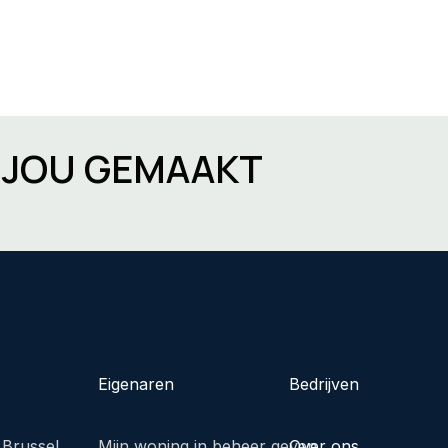
R JOU GEMAAKT
Eigenaren
Bedrijven
 Brussel
Mijn woning in beheer geven
Over ons