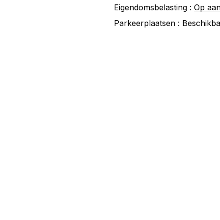
Eigendomsbelasting :
Op aa
Parkeerplaatsen :
Beschikb