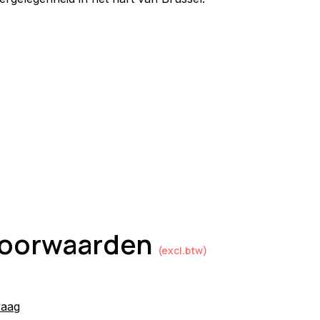
 voorwaarden
(excl.btw)
raag