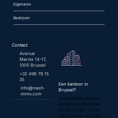
Eigenaren
Bedrijven
Contact
Avenue
Marnix 14-17,
1000 Brussel
+32 498 78 15
35
Een kantoor in
info@mesh-
Brussel?
immo.com
Een gesprek met een
adviseur is de sleutel
tot het vinden van de
juiste locatie voor uw