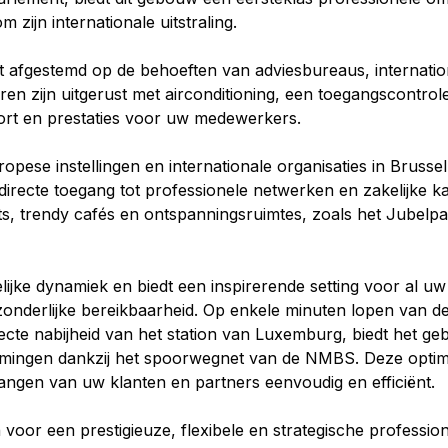
 zijn internationale uitstraling.
t afgestemd op de behoeften van adviesbureaus, internation
oren zijn uitgerust met airconditioning, een toegangscontr
fort en prestaties voor uw medewerkers.
ese instellingen en internationale organisaties in Brussel
directe toegang tot professionele netwerken en zakelijke
, trendy cafés en ontspanningsruimtes, zoals het Jubelpar
jke dynamiek en biedt een inspirerende setting voor al uw p
zonderlijke bereikbaarheid. Op enkele minuten lopen van d
recte nabijheid van het station van Luxemburg, biedt het ge
mingen dankzij het spoorwegnet van de NMBS. Deze optimale
ngen van uw klanten en partners eenvoudig en efficiënt.
voor een prestigieuze, flexibele en strategische professio