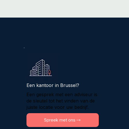
Een kantoor in Brussel?
Een gesprek met een adviseur is
de sleutel tot het vinden van de
juiste locatie voor uw bedrijf.
Spreek met ons