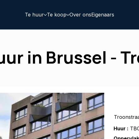
Te huur
Te koop
Over ons
Eigenaars
ur in Brussel - T
Troonstraa
Huur :
TB
Oppervlak