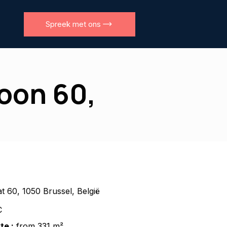
Spreek met ons
roon 60,
t 60, 1050 Brussel, België
C
te :
from 331 m²