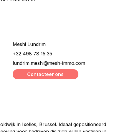
Wilt u meer informatie ?
Meshi Lundrim
+32 498 78 15 35
lundrim.meshi@mesh-immo.com
Contacteer ons
dwijk in Ixelles, Brussel. Ideaal gepositioneerd 
ving voor bedrijven die zich willen vestigen in 