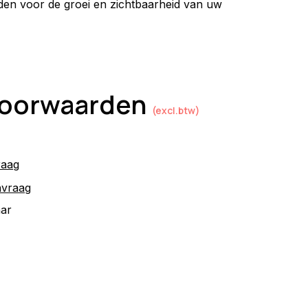
en voor de groei en zichtbaarheid van uw 
 voorwaarden
(excl.btw)
raag
nvraag
aar