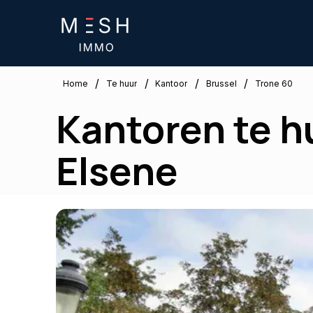
/
/
/
/
Brussel
Home
Te huur
Kantoor
Trone 60
Kantoren te hu
Elsene