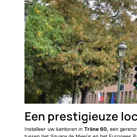
Een prestigieuze loc
Installeer uw kantoren in 
Trône 60
, een gerenov
tussen het Square de Meeûs en het Europees Parl