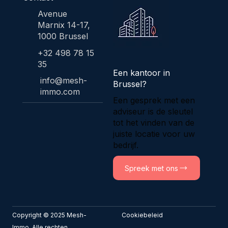
Avenue
Marnix 14-17,
1000 Brussel
+32 498 78 15
35
Een kantoor in
info@mesh-
Brussel?
immo.com
Een gesprek met een
adviseur is de sleutel
tot het vinden van de
juiste locatie voor uw
bedrijf.
Spreek met ons
Copyright © 2025 Mesh-
Cookiebeleid
Immo. Alle rechten