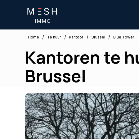
/
/
/
/
Brussel
Home
Te huur
Kantoor
Blue Tower
Kantoren te h
Brussel