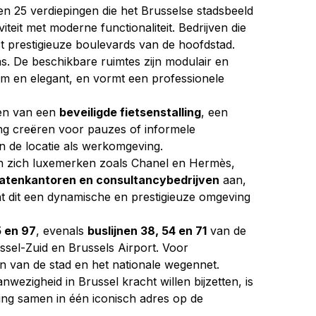
n 25 verdiepingen die het Brusselse stadsbeeld 
it met moderne functionaliteit. Bedrijven die 
t prestigieuze boulevards van de hoofdstad.
s. De beschikbare ruimtes zijn modulair en 
uim en elegant, en vormt een professionele 
en van een 
beveiligde fietsenstalling
, een 
ng creëren voor pauzes of informele 
an de locatie als werkomgeving.
den zich luxemerken zoals Chanel en Hermès, 
catenkantoren en consultancybedrijven
 aan, 
 dit een dynamische en prestigieuze omgeving 
5 en 97
, evenals 
buslijnen 38, 54 en 71
 van de 
ussel-Zuid en Brussels Airport. Voor 
en van de stad en het nationale wegennet.
ezigheid in Brussel kracht willen bijzetten, is 
ing samen in één iconisch adres op de 