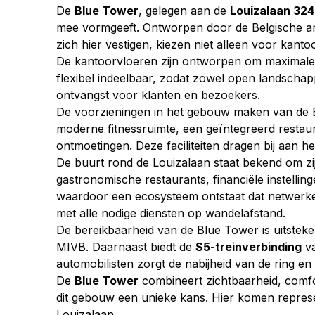
De 
Blue Tower
, gelegen aan de 
Louizalaan 32
mee vormgeeft. Ontworpen door de Belgische arch
zich hier vestigen, kiezen niet alleen voor kan
De kantoorvloeren zijn ontworpen om maximale li
flexibel indeelbaar, zodat zowel open landschapp
ontvangst voor klanten en bezoekers.
De voorzieningen in het gebouw maken van de 
moderne fitnessruimte, een geïntegreerd restau
ontmoetingen. Deze faciliteiten dragen bij aan h
De buurt rond de Louizalaan staat bekend om zij
gastronomische restaurants, financiële instelling
waardoor een ecosysteem ontstaat dat netwerken
met alle nodige diensten op wandelafstand.
De bereikbaarheid van de Blue Tower is uitsteken
MIVB. Daarnaast biedt de 
S5-treinverbinding
 v
automobilisten zorgt de nabijheid van de ring e
De 
Blue Tower
 combineert zichtbaarheid, comfor
dit gebouw een unieke kans. Hier komen represen
Louizalaan.