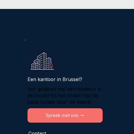
Een kantoor in Brussel?
Een gesprek met een adviseur is
de sleutel tot het vinden van de
juiste locatie voor uw bedrijf.
Spreek met ons
Contact