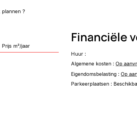
k plannen ?
Financiële
Prijs m²/jaar
Huur :
Algemene kosten :
Op aanv
Eigendomsbelasting :
Op aa
Parkeerplaatsen :
Beschikb