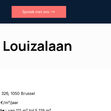
Spreek met ons
, Louizalaan
 326, 1050 Brussel
€/m²/jaar
te :
van 111 m² tot 5 119 m²