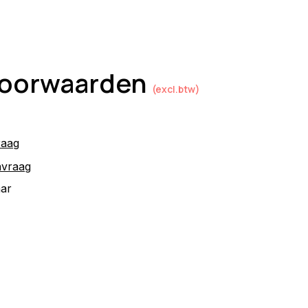
 voorwaarden
(excl.btw)
raag
nvraag
aar