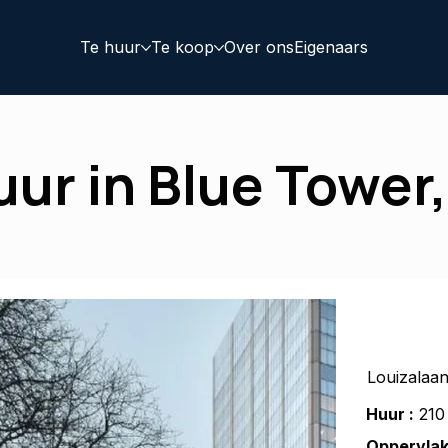
Te huur
Te koop
Over ons
Eigenaars
uur in Blue Tower
Louizalaan
Huur :
210 
Oppervlak