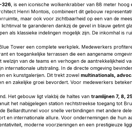
4-326
, is een iconische wolkenkrabber van 88 meter hoog e
itect Henri Montois, combineert dit gebouw representativite
toorruimte, maar ook voor zichtbaarheid op een van de mees
chtinval te garanderen dankzij de gevel in blauw getint gla
en als klassieke indelingen mogelijk zijn. De inkomhal is r
Blue Tower een complete werkplek. Medewerkers profiter
rant en toegankelijke terrassen die een aangename omgevi
et welzijn van de teams en verhogen de aantrekkelijkheid v
n internationale uitstraling. In de directe omgeving bevin
en en kunstgalerijen. Dit trekt zowel 
multinationals, advo
 en zakelijke groei bevordert. Voor medewerkers betekent
d. Het gebouw ligt vlakbij de haltes van 
tramlijnen 7, 8, 2
anuit het nabijgelegen station rechtstreekse toegang tot Br
n de Belliardtunnel voor snelle verbindingen met andere del
t en internationale allure. Voor ondernemingen die hun aanw
tativiteit, moderne voorzieningen en een prestigieuze ligg