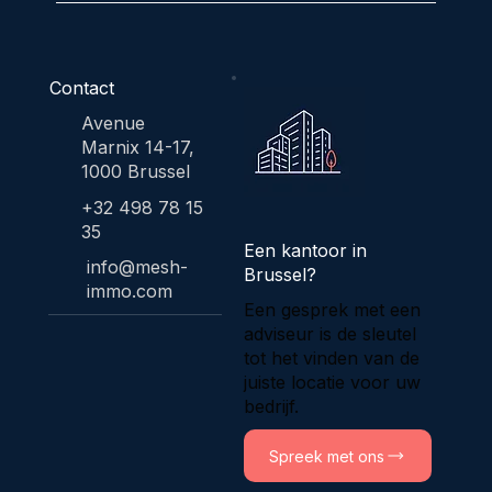
Contact
Avenue
Marnix 14-17,
1000 Brussel
+32 498 78 15
35
Een kantoor in
info@mesh-
Brussel?
immo.com
Een gesprek met een
adviseur is de sleutel
tot het vinden van de
juiste locatie voor uw
bedrijf.
Spreek met ons