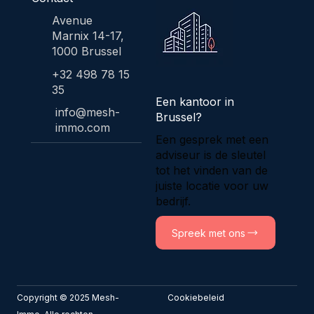
Avenue
Marnix 14-17,
1000 Brussel
+32 498 78 15
35
Een kantoor in
info@mesh-
Brussel?
immo.com
Een gesprek met een
adviseur is de sleutel
tot het vinden van de
juiste locatie voor uw
bedrijf.
Spreek met ons
Copyright © 2025 Mesh-
Cookiebeleid