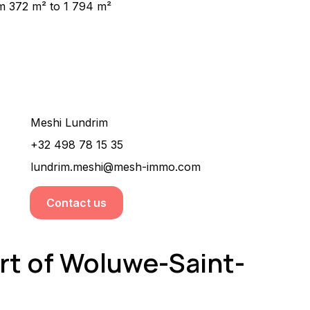
 372 m² to 1 794 m²
Would you like more information about this
property ?
Meshi Lundrim
+32 498 78 15 35
lundrim.meshi@mesh-immo.com
Contact us
art of Woluwe-Saint-