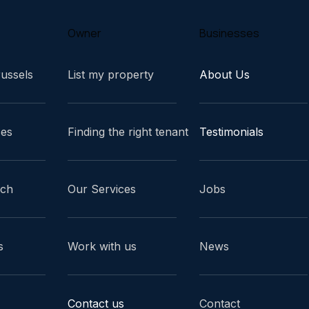
Owner
Businesses
russels
List my property
About Us
ces
Finding the right tenant
Testimonials
ach
Our Services
Jobs
s
Work with us
News
Contact us
Contact