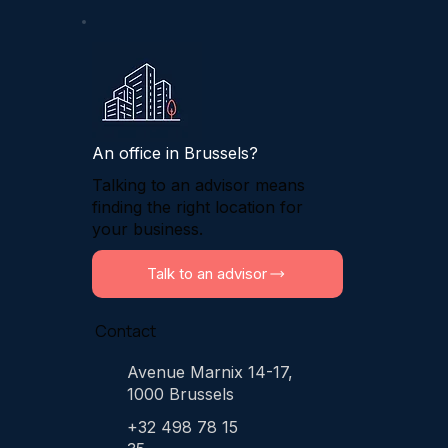
An office in Brussels?
Talking to an advisor means
finding the right location for
your business.
Talk to an advisor
Contact
Avenue Marnix 14-17,
1000 Brussels
+32 498 78 15