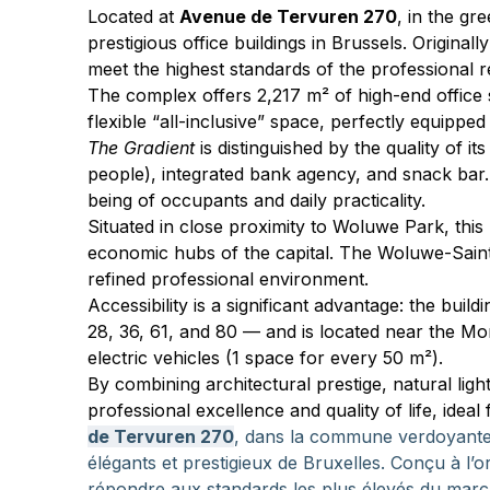
Located at 
Avenue de Tervuren 270
, in the gr
prestigious office buildings in Brussels. Origina
meet the highest standards of the professional r
The complex offers 2,217 m² of high-end office sp
flexible “all-inclusive” space, perfectly equip
The Gradient
 is distinguished by the quality of 
people), integrated bank agency, and snack bar
being of occupants and daily practicality.
Situated in close proximity to Woluwe Park, thi
economic hubs of the capital. The Woluwe-Saint-
refined professional environment.
Accessibility is a significant advantage: the bui
28, 36, 61, and 80 — and is located near the Mon
electric vehicles (1 space for every 50 m²).
By combining architectural prestige, natural light
professional excellence and quality of life, idea
de Tervuren 270
, dans la commune verdoyante
élégants et prestigieux de Bruxelles. Conçu à l’
répondre aux standards les plus élevés du marc