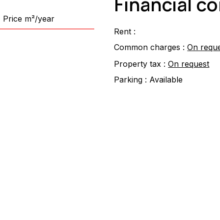
Financial c
Price m²/year
Rent :
Common charges :
On requ
Property tax :
On request
Parking :
Available