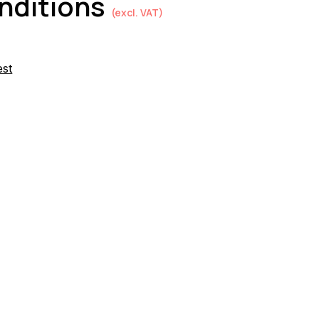
onditions
(excl. VAT)
est