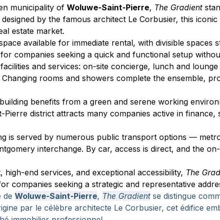
een municipality of 
Woluwe-Saint-Pierre
, 
The Gradient
 sta
lly designed by the famous architect Le Corbusier, this icon
eal estate market.
ace available for immediate rental, with divisible spaces sta
ped for companies seeking a quick and functional setup with
its facilities and services: on-site concierge, lunch and lou
. Changing rooms and showers complete the ensemble, prov
s building benefits from a green and serene working enviro
Pierre district attracts many companies active in finance,
lding is served by numerous public transport options — metro 
tgomery interchange. By car, access is direct, and the on-s
, high-end services, and exceptional accessibility, 
The Grad
l for companies seeking a strategic and representative addre
 de 
Woluwe-Saint-Pierre
, 
The Gradient
 se distingue comm
origine par le célèbre architecte Le Corbusier, cet édifice 
hé immobilier professionnel.