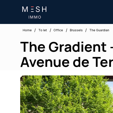
/
/
/
/
Brussels
Home
To let
Office
The Guardian
The Gradient –
Avenue de Te