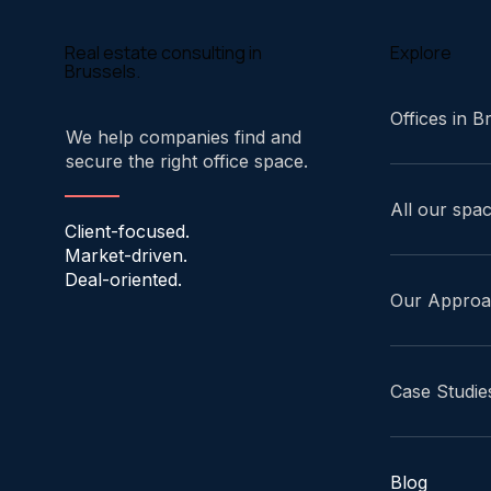
Explore
Real estate consulting in
Brussels.
Offices in B
We help companies find and
secure the right office space.
All our spa
Client-focused.
Market-driven.
Deal-oriented.
Our Appro
Case Studie
Blog