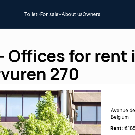
To let
For sale
About us
Owners
 Offices for rent 
rvuren 270
Avenue de
Belgium
Rent:
€185