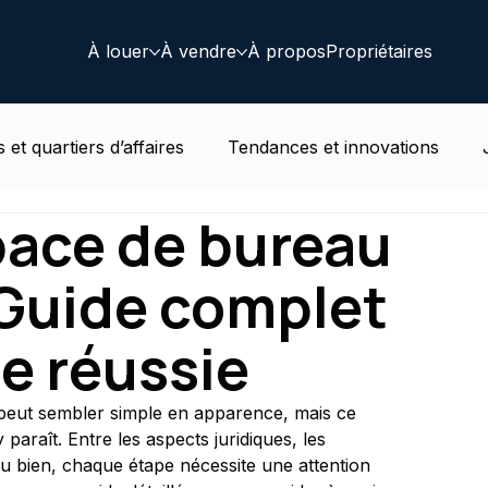
À louer
À vendre
À propos
Propriétaires
 et quartiers d’affaires
Tendances et innovations
pace de bureau
t au travail
Actualités immobilières Belge
Résident
 Guide complet
e réussie
peut sembler simple en apparence, mais ce 
paraît. Entre les aspects juridiques, les 
du bien, chaque étape nécessite une attention 