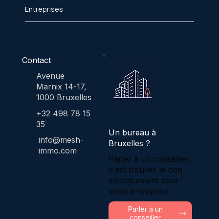
Entreprises
Contact
Avenue
Marnix 14-17,
1000 Bruxelles
+32 498 78 15
35
Un bureau à
info@mesh-
Bruxelles ?
immo.com
Parler à un conseiller,
c'est trouver le bon
emplacement pour
votre entreprise.
Parler à un
conseiller