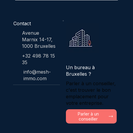
Contact
Avenue
Marnix 14-17,
1000 Bruxelles
+32 498 78 15
35
Un bureau à
info@mesh-
Bruxelles ?
immo.com
Parler à un conseiller,
c'est trouver le bon
emplacement pour
votre entreprise.
Parler à un
conseiller