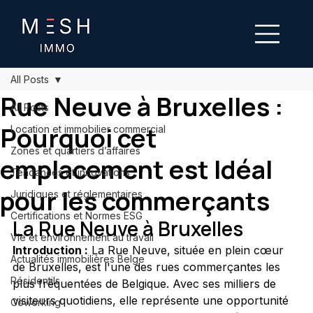
All Posts
Rue Neuve à Bruxelles :
All Posts
Pourquoi cet
Location et immobilier commercial
Zones et quartiers d’affaires
emplacement est Idéal
Tendances et innovations
pour les commerçants
Juridiques et réglementaires
Certifications et Normes ESG
La Rue Neuve à Bruxelles
Vie et environnement au travail
Introduction :
 La Rue Neuve, située en plein cœur 
Actualités immobilières Belge
de Bruxelles, est l'une des rues commerçantes les 
Résidentils
plus fréquentées de Belgique. Avec ses milliers de 
visiteurs quotidiens, elle représente une opportunité 
Coworking