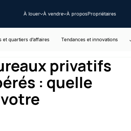
À louer
À vendre
À propos
Propriétaires
 et quartiers d’affaires
Tendances et innovations
reaux privatifs
t au travail
Actualités immobilières Belge
Résident
érés : quelle
 votre