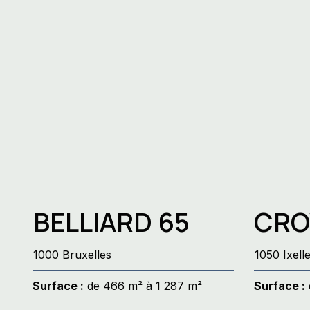
Flex-office et travail
Immobilier 
hybride en Belgique en
Belgique e
2025 : réalités et défis
tendances,
opportuni
BELLIARD 65
CRO
1000 Bruxelles
1050 Ixell
Surface :
de 466 m² à 1 287 m²
Surface :