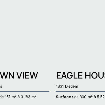
d’entreprise en
Registre foncier 2.0 :
n 2025 :
Blockchain, numérisatio
 défis et
et révolution des contra
tés
WN VIEW
EAGLE HOU
es
1831 Diegem
de 151 m² à 3 183 m²
Surface :
de 300 m² à 5 52