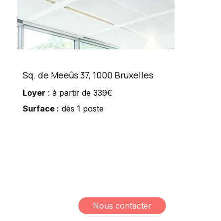
Sq. de Meeûs 37, 1000 Bruxelles
Loyer
: à partir de 339€
Surface :
dès 1 poste
Meshi Lundrim
+32 498 78 15 35
lundrim.meshi@mesh-
immo.com
Nous contacter