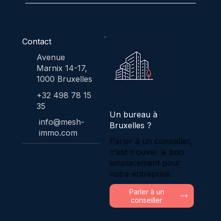
Contact
Avenue
Marnix 14-17,
1000 Bruxelles
+32 498 78 15
35
Un bureau à
info@mesh-
Bruxelles ?
immo.com
Parler à un conseiller,
c'est trouver le bon
emplacement pour
votre entreprise.
Parler à un
conseiller