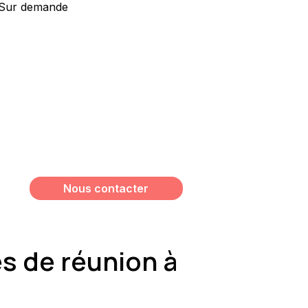
Sur demande
Vous souhaitez avoir plus
d’informations sur ce bien ?
Meshi Lundrim
+32 498 78 15 35
lundrim.meshi@mesh-immo.com
Nous contacter
es de réunion à