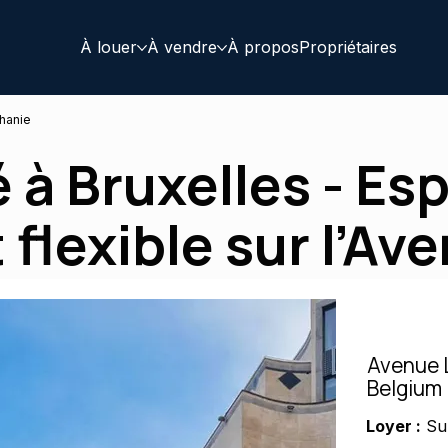
À louer
À vendre
À propos
Propriétaires
hanie
 à Bruxelles - Es
 flexible sur l’Av
Avenue L
Belgium
Loyer :
Su