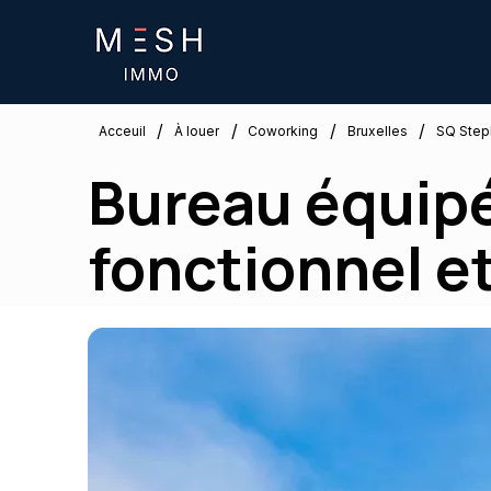
/
/
/
/
Bruxelles
Acceuil
À louer
Coworking
SQ Step
Bureau équipé
fonctionnel et