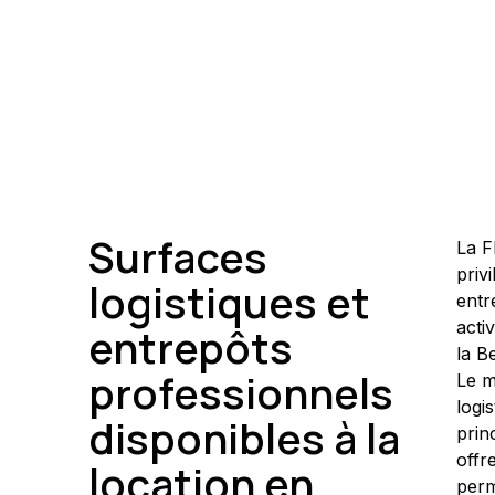
Surfaces
La F
priv
logistiques et
entr
acti
entrepôts
la B
professionnels
Le m
logi
disponibles à la
prin
offr
location en
perm