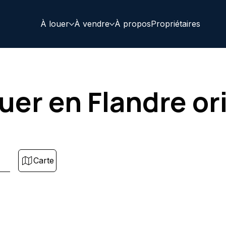
À louer
À vendre
À propos
Propriétaires
uer en Flandre or
Carte