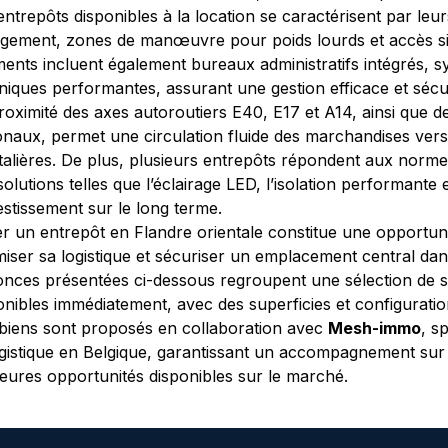
entrepôts disponibles à la location se caractérisent par leu
gement, zones de manœuvre pour poids lourds et accès simpl
ments incluent également bureaux administratifs intégrés, s
niques performantes, assurant une gestion efficace et sécur
roximité des axes autoroutiers E40, E17 et A14, ainsi que 
onaux, permet une circulation fluide des marchandises vers 
talières. De plus, plusieurs entrepôts répondent aux norme
solutions telles que l’éclairage LED, l’isolation performante 
vestissement sur le long terme.
r un entrepôt en Flandre orientale constitue une opportuni
miser sa logistique et sécuriser un emplacement central da
nces présentées ci-dessous regroupent une sélection de su
onibles immédiatement, avec des superficies et configurati
biens sont proposés en collaboration avec 
Mesh-immo
, s
ogistique en Belgique, garantissant un accompagnement sur
leures opportunités disponibles sur le marché.