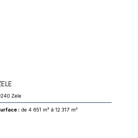
ZELE
9240 Zele
urface :
de 4 651 m² à 12 317 m²