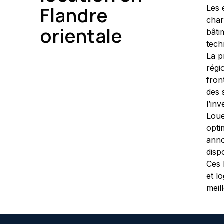
Flandre
Les 
char
orientale
bâti
tech
La p
régi
fron
des 
l’in
Loue
opti
anno
disp
Ces 
et l
meil