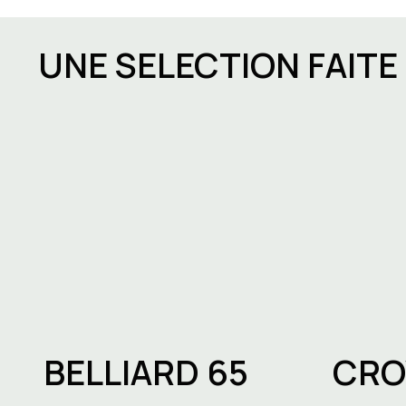
UNE SELECTION FAIT
Coworking ou bureau privé
Coworking à
: quelle solution choisir
grandes t
pour votre entreprise à
Bruxelles ?
BELLIARD 65
CRO