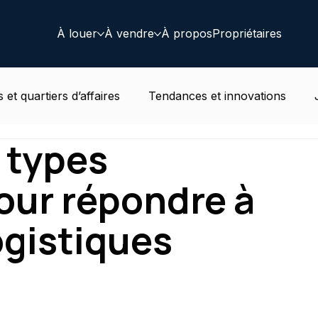
À louer
À vendre
À propos
Propriétaires
 et quartiers d’affaires
Tendances et innovations
s types
t au travail
Actualités immobilières Belge
Résident
our répondre à
ogistiques