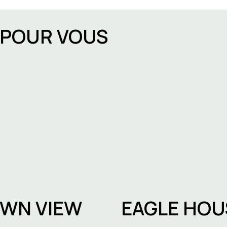
E POUR VOUS
 Bruxelles : les
Ouvrir une entreprise à
endances
Bruxelles : démarches,
délais et choix du bon
espace de travail
WN VIEW
EAGLE HOU