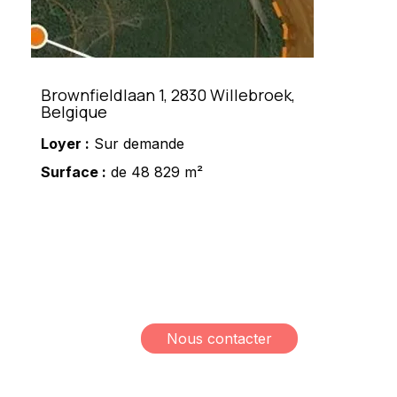
Brownfieldlaan 1, 2830 Willebroek,
Belgique
Loyer :
Sur demande
Surface :
de 48 829 m²
Meshi Lundrim
+32 498 78 15 35
lundrim.meshi@mesh-
immo.com
Nous contacter