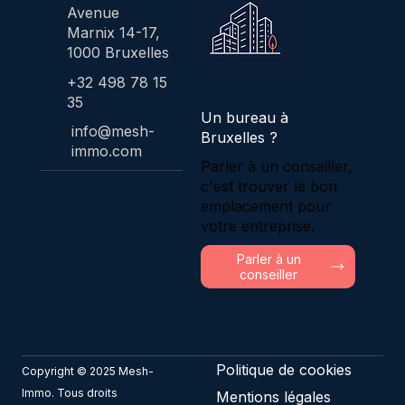
Avenue
Marnix 14-17,
1000 Bruxelles
+32 498 78 15
35
Un bureau à
info@mesh-
Bruxelles ?
immo.com
Parler à un conseiller,
c'est trouver le bon
emplacement pour
votre entreprise.
Parler à un
conseiller
Politique de cookies
Copyright © 2025 Mesh-
Immo. Tous droits
Mentions légales