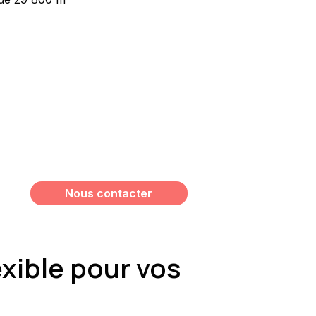
Vous souhaitez avoir plus
d’informations sur ce bien ?
Meshi Lundrim
+32 498 78 15 35
lundrim.meshi@mesh-immo.com
Nous contacter
xible pour vos