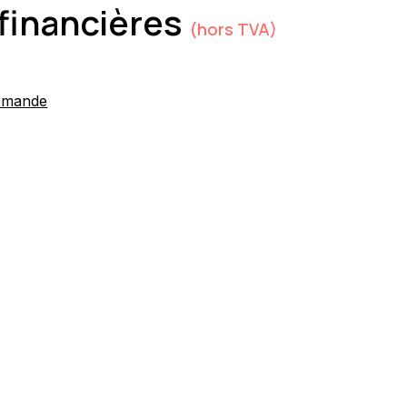
financières
(hors TVA)
emande