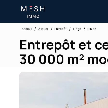
/
/
/
/
Liège
Acceuil
À louer
Entrepôt
Bilzen
Entrepôt et ce
30 000 m² mo