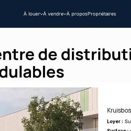
À louer
À vendre
À propos
Propriétaires
ntre de distributi
dulables
Kruisbos
Loyer :
Su
Surface :