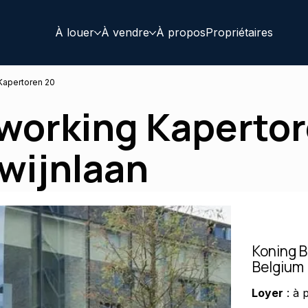
À louer
À vendre
À propos
Propriétaires
Kapertoren 20
working Kapertore
wijnlaan
Koning B
Belgium
Loyer
: à 