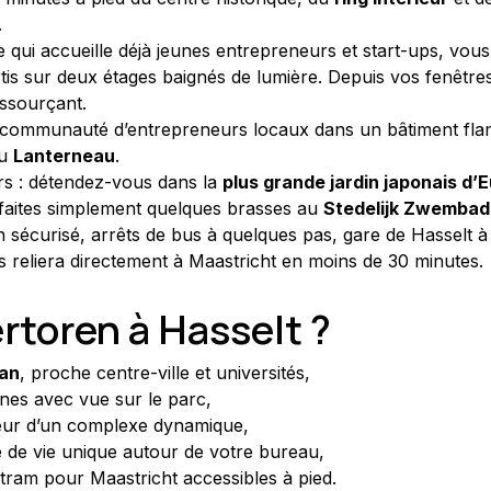
.
qui accueille déjà jeunes entrepreneurs et start-ups, vous
artis sur deux étages baignés de lumière. Depuis vos fenêtre
essourçant.
ne communauté d’entrepreneurs locaux dans un bâtiment fla
u 
Lanterneau
.
rs : détendez-vous dans la 
plus grande jardin japonais d’
faites simplement quelques brasses au 
Stedelijk Zwembad
n sécurisé, arrêts de bus à quelques pas, gare de Hasselt à
s reliera directement à Maastricht en moins de 30 minutes.
rtoren à Hasselt ?
aan
, proche centre-ville et universités,
nes avec vue sur le parc,
œur d’un complexe dynamique,
té de vie unique autour de votre bureau,
 tram pour Maastricht accessibles à pied.