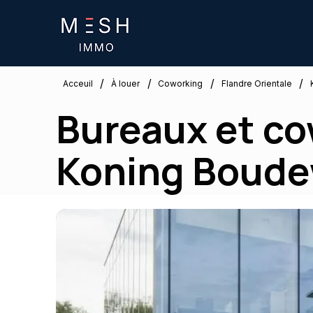
/
/
/
/
Flandre Orientale
Acceuil
À louer
Coworking
Bureaux et co
Koning Boude