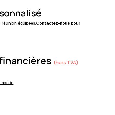
rsonnalisé
e réunion équipées.
Contactez-nous pour 
financières
(hors TVA)
emande