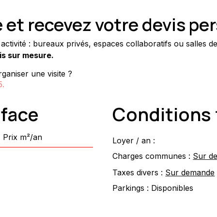
et recevez votre devis pe
tivité : bureaux privés, espaces collaboratifs ou salles d
is sur mesure.
ganiser une visite ?
5
.
rface
Conditions 
Prix m²/an
Loyer / an :
Charges communes :
Sur d
Taxes divers :
Sur demande
Parkings :
Disponibles