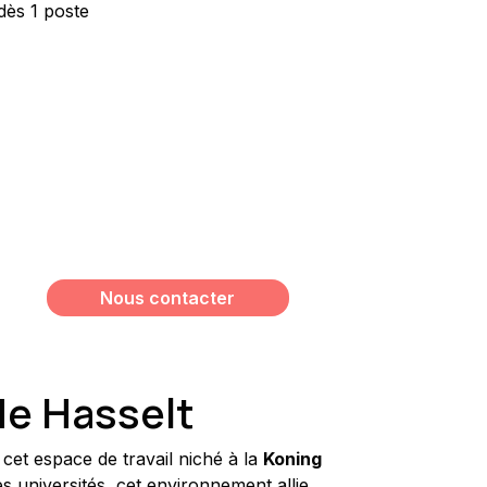
dès 1 poste
Vous souhaitez avoir plus
d’informations sur ce bien ?
Meshi Lundrim
+32 498 78 15 35
lundrim.meshi@mesh-immo.com
Nous contacter
 de Hasselt
cet espace de travail niché à la 
Koning 
es universités, cet environnement allie 