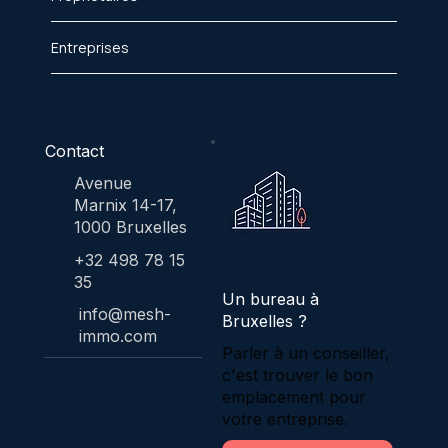
Entreprises
Contact
Avenue
Marnix 14-17,
1000 Bruxelles
+32 498 78 15
35
Un bureau à
info@mesh-
Bruxelles ?
immo.com
Parler à un conseiller,
c'est trouver le bon
emplacement pour
votre entreprise.