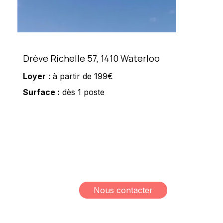
Drève Richelle 57, 1410 Waterloo
Loyer
: à partir de 199€
Surface :
dès 1 poste
Meshi Lundrim
+32 498 78 15 35
lundrim.meshi@mesh-
immo.com
Nous contacter