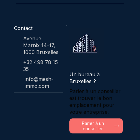
Contact
Avenue
Marnix 14-17,
1000 Bruxelles
+32 498 78 15
35
Un bureau à
info@mesh-
Bruxelles ?
immo.com
Parler à un conseiller
est trouver le bon
emplacement pour
votre entreprise.
Parler à un
conseiller